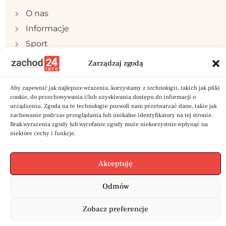
O nas
Informacje
Sport
Publicystyka
Zarządzaj zgodą
Samorząd
Aby zapewnić jak najlepsze wrażenia, korzystamy z technologii, takich jak pliki
Polityka prywatności
cookie, do przechowywania i/lub uzyskiwania dostępu do informacji o
Reklama
urządzeniu. Zgoda na te technologie pozwoli nam przetwarzać dane, takie jak
zachowanie podczas przeglądania lub unikalne identyfikatory na tej stronie.
Kontakt
Brak wyrażenia zgody lub wycofanie zgody może niekorzystnie wpłynąć na
niektóre cechy i funkcje.
Akceptuję
Copyright © 2024 zachod24.info | Stworzone w
Odmów
ramach projektu
A
twi.pl
Zobacz preferencje