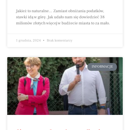
Jakież to naturalne… Zamiast obniżania podatków,
stawki idą w górę. Jak udało nam się dowiedzieć 38
milionów złotych więcej w budżecie miasta to za mało.
1 grudnia, 2024
Brak komentarzy
INFORMACJE