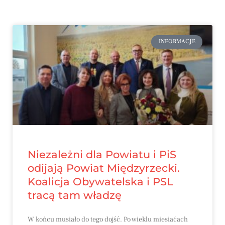
INFORMACJE
Niezależni dla Powiatu i PiS
odijają Powiat Międzyrzecki.
Koalicja Obywatelska i PSL
tracą tam władzę
W końcu musiało do tego dojść. Po wieklu miesiaćach