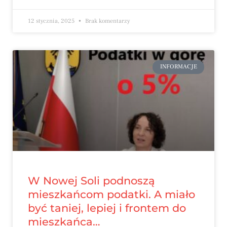
12 stycznia, 2025
Brak komentarzy
INFORMACJE
W Nowej Soli podnoszą
mieszkańcom podatki. A miało
być taniej, lepiej i frontem do
mieszkańca…