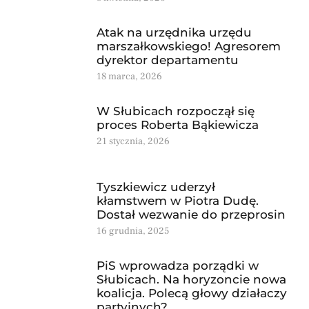
Atak na urzędnika urzędu
marszałkowskiego! Agresorem
dyrektor departamentu
18 marca, 2026
W Słubicach rozpoczął się
proces Roberta Bąkiewicza
21 stycznia, 2026
Tyszkiewicz uderzył
kłamstwem w Piotra Dudę.
Dostał wezwanie do przeprosin
16 grudnia, 2025
PiS wprowadza porządki w
Słubicach. Na horyzoncie nowa
koalicja. Polecą głowy działaczy
partyjnych?