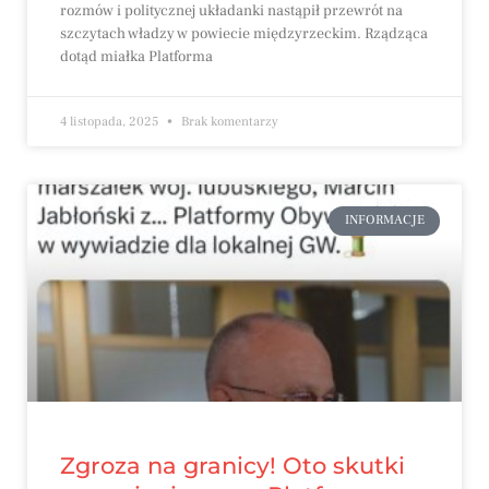
rozmów i politycznej układanki nastąpił przewrót na
szczytach władzy w powiecie międzyrzeckim. Rządząca
dotąd miałka Platforma
4 listopada, 2025
Brak komentarzy
INFORMACJE
Zgroza na granicy! Oto skutki