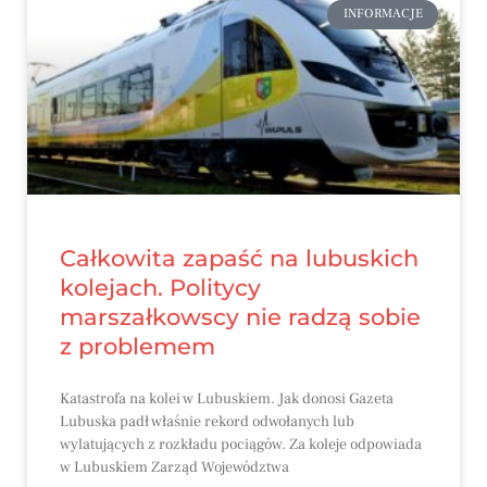
INFORMACJE
Całkowita zapaść na lubuskich
kolejach. Politycy
marszałkowscy nie radzą sobie
z problemem
Katastrofa na kolei w Lubuskiem. Jak donosi Gazeta
Lubuska padł właśnie rekord odwołanych lub
wylatujących z rozkładu pociągów. Za koleje odpowiada
w Lubuskiem Zarząd Województwa