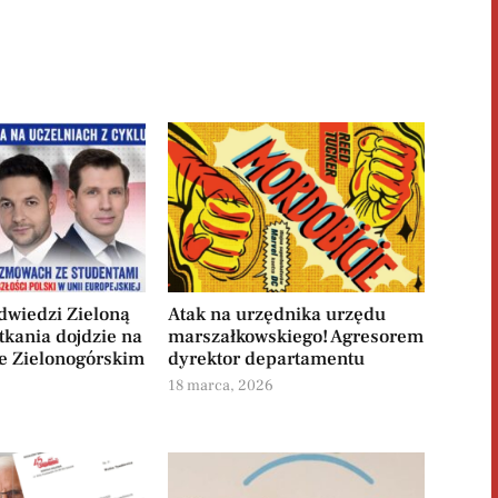
odwiedzi Zieloną
Atak na urzędnika urzędu
tkania dojdzie na
marszałkowskiego! Agresorem
e Zielonogórskim
dyrektor departamentu
6
18 marca, 2026