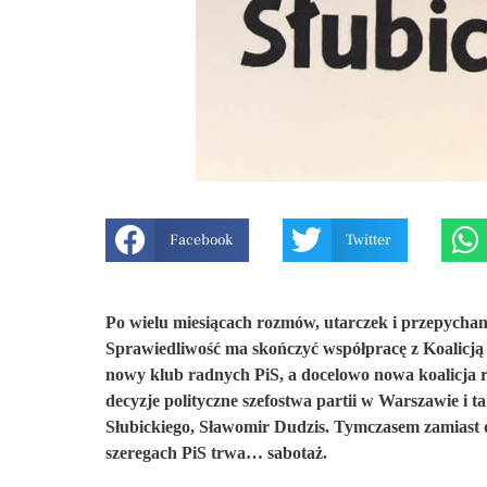
Facebook
Twitter
Po wie
l
u miesiącach rozmów, utarczek i przepychan
Sprawiedliwość
ma skończyć
współpracę z Koalicją
nowy klub radnych
PiS
, a docelowo nowa koalicja r
decyzje polityczne szefostwa partii w Warszawie i t
a
Słubickiego, Sławomir Dudzis.
Tymczasem z
amiast
szeregach PiS
trwa… sabotaż.