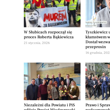
W Słubicach rozpoczął się
Tyszkiewicz 
proces Roberta Bąkiewicza
kłamstwem w
Dostał wezwa
21 stycznia, 2026
przeprosin
16 grudnia, 202
Niezależni dla Powiatu i PiS
Prawo i Spra
odijają Powiat Międzyrzecki.
podsumował