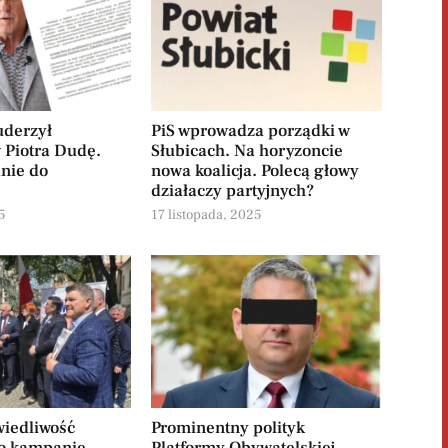
uderzył
PiS wprowadza porządki w
 Piotra Dudę.
Słubicach. Na horyzoncie
nie do
nowa koalicja. Polecą głowy
działaczy partyjnych?
5
17 listopada, 2025
wiedliwość
Prominentny polityk
o kampanię
Platformy Obywatelskiej