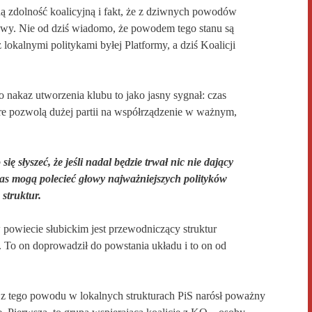
 zdolność koalicyjną i fakt, że
z dziwnych powodów
awy. Nie od dziś wiadomo, że powodem tego stanu są
lokalnymi politykami byłej Platformy, a dziś Koalicji
ło
nakaz utworzenia klubu
to jako jasny sygnał: czas
re pozwolą dużej partii na współrządzenie w ważnym,
ę słyszeć, że jeśli nadal będzie trwał nic nie dający
zas mogą polecieć głowy najważniejszych polityków
 struktur.
 powiecie słubickim jest przewodniczący struktur
 To on doprowadził do powstania układu i to on od
 z tego powodu
w lokalnych strukturach PiS narósł poważny