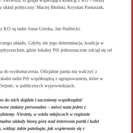
e.
Pierwsza, to g
rupa wspierająca koalicję z KO – osoby
 układ polityczny: Maciej Błoński, Krystian Pastuszak,
y z KO
są
radni Anna Górska, Jan Hańbicki.
becnego układu. Gdyby nie jego determinacja, koalicja w
ędzyrzeckim, gdzie lokalny PiS jednoznacznie odciął się od
dna do wytłumaczenia. Oficjalnie partia ma walczyć z
kalni radni PiS współrządzą z ugrupowaniem, które w
 Sejmie, w publicznych wypowiedziach.
lbo do nich dojdzie i zaczniemy współrządzić
towne zmiany personalne – mówi nam jeden z
ędziemy. Niestety, w wielu miejscach w regionie
malne układy biorą górę nad interesem partii i ludzi
 widząc takie patologie, jak wspieranie się z