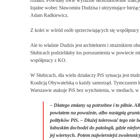
rozłam. Powstały dwie wyraźnie skonfliktowane frakcj
lojalne wobec Sławomira Dudzisa i utrzymujące bieżący
Adam Radkiewicz.
Z kolei w wśród osób
sprzeciwiając
ych
się współprac
Ale t
o właśnie Dudzis jest architektem i strażnikiem o
Słubicach podzieliłaby los porozumienia w powiecie mi
współpracy z KO.
W
Słubicach,
d
la wielu działaczy PiS sytuacja jest tru
Koalicją
Obywatelską o każdy samorząd. Tymczasem lo
Warszawie atakuje PiS bez wytchnienia, w mediach, w
–
Dlatego zmiany są potrzebne i to pilnie. A
powiatem na poważnie, albo nastąpią grun
polityków PiS. – Dłużej tolerować tego nie b
lubuskim dochodzi do patologii, gdzie niefor
jej wiernych. Potem najwierniejsi zwolennicy,