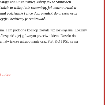
ostają koniunkturaliści, którzy jak w Słubicach
Ludzie to widzą i nie rozumieją, jak można trwać w
niemal codziennie i chce doprowadzić do aresztu oraz
cyzje i będziemy je realizować.
kim.
Tam
podobna koalicja została już rozwiązana. Lokalny
spółrządzić z jej głównym przeciwnikiem.
Doszło do
ła największe ugrupowanie oraz PiS. KO i PSL są na
słubice