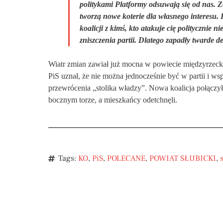
politykami Platformy odsuwają się od nas. Z
tworzą nowe koterie dla własnego interesu. 
koalicji z kimś, kto atakuje cię politycznie 
zniszczenia partii. Dlatego zapadły twarde de
Wiatr zmian zawiał już mocna w
powiecie międzyrzec
PiS uznał, że nie można jednocześnie być w partii i w
przewrócenia „stolika władzy”. Nowa koalicja połączy
bocznym torze, a mieszkańcy odetchnęli.
Tags:
KO
,
PiS
,
POLECANE
,
POWIAT SŁUBICKI
,