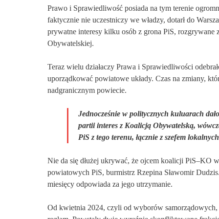
Prawo i Sprawiedliwość posiada na tym terenie ogromną
faktycznie nie
uczestniczy we władzy, dotarł do Warsz
prywatne interesy kilku osób z grona PiS, rozgrywane z 
Obywatelskiej.
Teraz w
ielu działaczy Prawa i Sprawiedliwości odebra
uporządkować powiatowe układy.
Czas na zmiany, któ
nadgranicznym powiecie.
Jednocześnie w politycznych kuluarach dało si
partii interes z Koalicją Obywatelską, wówc
PiS z tego terenu, łącznie z szefem lokalnych
Nie da się dłużej ukrywać, że ojcem koalicji PiS–KO w
powiatowych PiS,
burmistrz Rzepina
Sławomir Dudzis.
miesięcy odpowiada za jego utrzymanie.
Od kwietnia 2024, czyli od wyborów samorządowych,