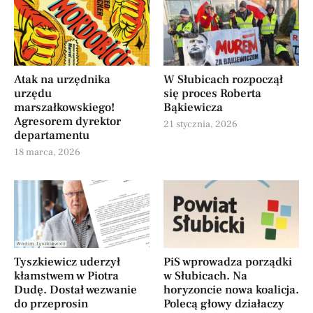
Atak na urzędnika
W Słubicach rozpoczął
urzędu
się proces Roberta
marszałkowskiego!
Bąkiewicza
Agresorem dyrektor
21 stycznia, 2026
departamentu
18 marca, 2026
Tyszkiewicz uderzył
PiS wprowadza porządki
kłamstwem w Piotra
w Słubicach. Na
Dudę. Dostał wezwanie
horyzoncie nowa koalicja.
do przeprosin
Polecą głowy działaczy