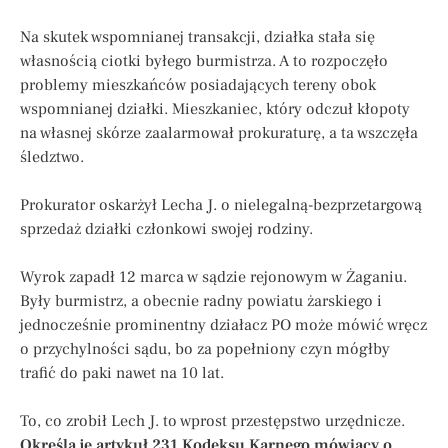
Na skutek wspomnianej transakcji, działka stała się
własnością ciotki byłego burmistrza. A to rozpoczęło
problemy mieszkańców posiadających tereny obok
wspomnianej działki. Mieszkaniec, który odczuł kłopoty
na własnej skórze zaalarmował prokuraturę, a ta wszczęła
śledztwo.
Prokurator oskarżył Lecha J. o nielegalną-bezprzetargową
sprzedaż działki członkowi swojej rodziny.
Wyrok zapadł 12 marca w sądzie rejonowym w Żaganiu.
Były burmistrz, a obecnie radny powiatu żarskiego i
jednocześnie prominentny działacz PO może mówić wręcz
o przychylności sądu, bo za popełniony czyn mógłby
trafić do paki nawet na 10 lat.
To, co zrobił Lech J. to wprost przestępstwo urzędnicze.
Określa je artykuł 231 Kodeksu Karnego mówiący o