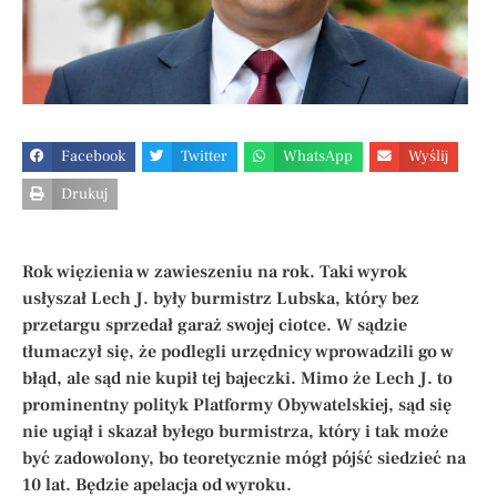
Facebook
Twitter
WhatsApp
Wyślij
Drukuj
Rok więzienia w zawieszeniu na rok. Taki wyrok
usłyszał Lech J. były burmistrz Lubska, który bez
przetargu sprzedał garaż swojej ciotce. W sądzie
tłumaczył się, że podlegli urzędnicy wprowadzili go w
błąd, ale sąd nie kupił tej bajeczki. Mimo że Lech J. to
prominentny polityk Platformy Obywatelskiej, sąd się
nie ugiął i skazał byłego burmistrza, który i tak może
być zadowolony, bo teoretycznie mógł pójść siedzieć na
10 lat. Będzie apelacja od wyroku.