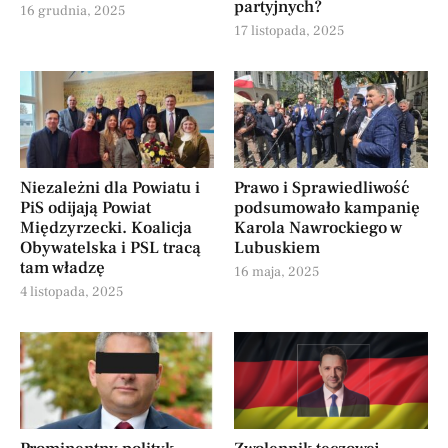
partyjnych?
16 grudnia, 2025
17 listopada, 2025
Niezależni dla Powiatu i
Prawo i Sprawiedliwość
PiS odijają Powiat
podsumowało kampanię
Międzyrzecki. Koalicja
Karola Nawrockiego w
Obywatelska i PSL tracą
Lubuskiem
tam władzę
16 maja, 2025
4 listopada, 2025