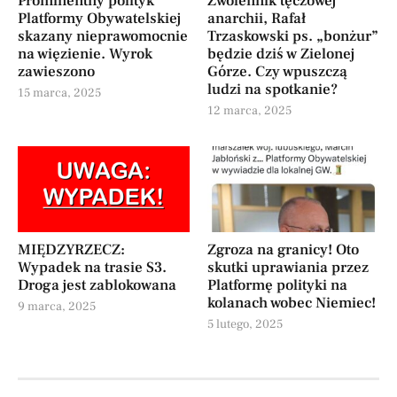
Prominentny polityk
Zwolennik tęczowej
Platformy Obywatelskiej
anarchii, Rafał
skazany nieprawomocnie
Trzaskowski ps. „bonżur”
na więzienie. Wyrok
będzie dziś w Zielonej
zawieszono
Górze. Czy wpuszczą
ludzi na spotkanie?
15 marca, 2025
12 marca, 2025
MIĘDZYRZECZ:
Zgroza na granicy! Oto
Wypadek na trasie S3.
skutki uprawiania przez
Droga jest zablokowana
Platformę polityki na
kolanach wobec Niemiec!
9 marca, 2025
5 lutego, 2025