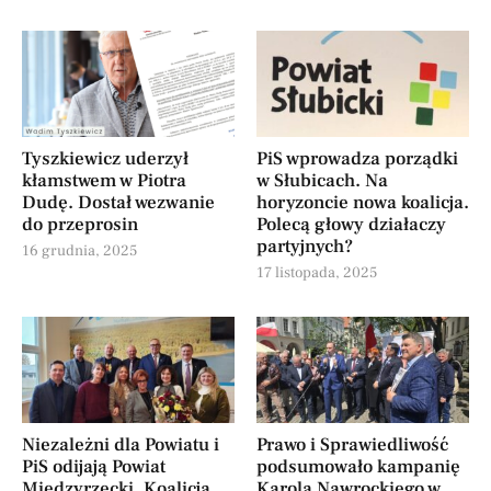
Tyszkiewicz uderzył
PiS wprowadza porządki
kłamstwem w Piotra
w Słubicach. Na
Dudę. Dostał wezwanie
horyzoncie nowa koalicja.
do przeprosin
Polecą głowy działaczy
partyjnych?
16 grudnia, 2025
17 listopada, 2025
Niezależni dla Powiatu i
Prawo i Sprawiedliwość
PiS odijają Powiat
podsumowało kampanię
Międzyrzecki. Koalicja
Karola Nawrockiego w