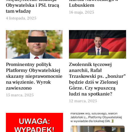
Obywatelska i PSL tracą
Lubuskiem
tam władzę
16 maja, 2025
4 listopada, 2025
Prominentny polityk
Zwolennik tęczowej
Platformy Obywatelskiej
anarchii, Rafał
skazany nieprawomocnie
Trzaskowski ps. „bonżur”
na więzienie. Wyrok
będzie dziś w Zielonej
zawieszono
Górze. Czy wpuszczą
ludzi na spotkanie?
15 marca, 2025
12 marca, 2025