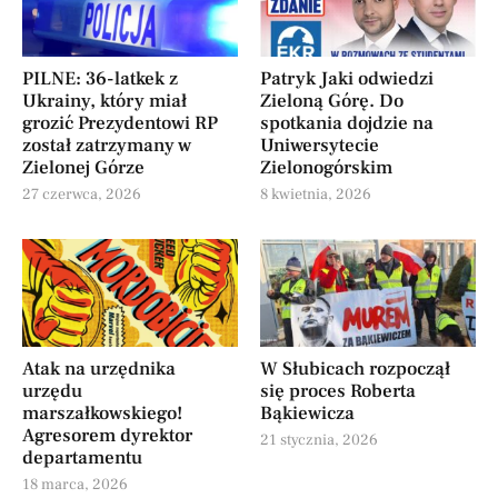
PILNE: 36-latkek z
Patryk Jaki odwiedzi
Ukrainy, który miał
Zieloną Górę. Do
grozić Prezydentowi RP
spotkania dojdzie na
został zatrzymany w
Uniwersytecie
Zielonej Górze
Zielonogórskim
27 czerwca, 2026
8 kwietnia, 2026
Atak na urzędnika
W Słubicach rozpoczął
urzędu
się proces Roberta
marszałkowskiego!
Bąkiewicza
Agresorem dyrektor
21 stycznia, 2026
departamentu
18 marca, 2026