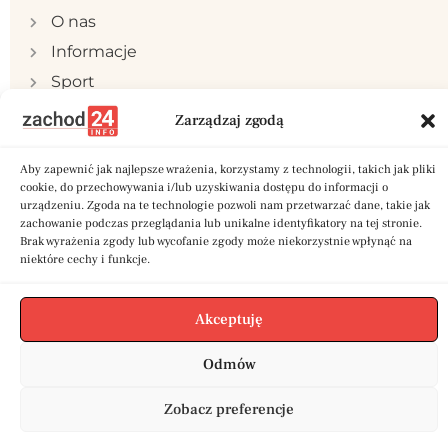
O nas
Informacje
Sport
Publicystyka
Zarządzaj zgodą
Samorząd
Aby zapewnić jak najlepsze wrażenia, korzystamy z technologii, takich jak pliki
Polityka prywatności
cookie, do przechowywania i/lub uzyskiwania dostępu do informacji o
Reklama
urządzeniu. Zgoda na te technologie pozwoli nam przetwarzać dane, takie jak
zachowanie podczas przeglądania lub unikalne identyfikatory na tej stronie.
Kontakt
Brak wyrażenia zgody lub wycofanie zgody może niekorzystnie wpłynąć na
niektóre cechy i funkcje.
Akceptuję
Copyright © 2024 zachod24.info | Stworzone w
Odmów
ramach projektu
A
twi.pl
Zobacz preferencje