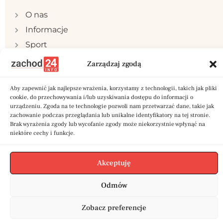
O nas
Informacje
Sport
Publicystyka
Zarządzaj zgodą
Samorząd
Aby zapewnić jak najlepsze wrażenia, korzystamy z technologii, takich jak pliki
Polityka prywatności
cookie, do przechowywania i/lub uzyskiwania dostępu do informacji o
Reklama
urządzeniu. Zgoda na te technologie pozwoli nam przetwarzać dane, takie jak
zachowanie podczas przeglądania lub unikalne identyfikatory na tej stronie.
Kontakt
Brak wyrażenia zgody lub wycofanie zgody może niekorzystnie wpłynąć na
niektóre cechy i funkcje.
Akceptuję
Copyright © 2024 zachod24.info | Stworzone w
Odmów
ramach projektu
A
twi.pl
Zobacz preferencje