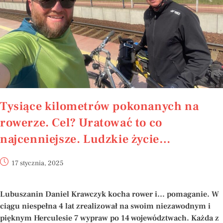
Tysiące kilometrów pokonanych na
rowerze. Cel? Uratować to co
najcenniejsze. Ludzkie życie…
17 stycznia, 2025
Lubuszanin Daniel Krawczyk kocha rower i… pomaganie. W
ciągu niespełna 4 lat zrealizował na swoim niezawodnym i
pięknym Herculesie 7 wypraw po 14 województwach. Każda z