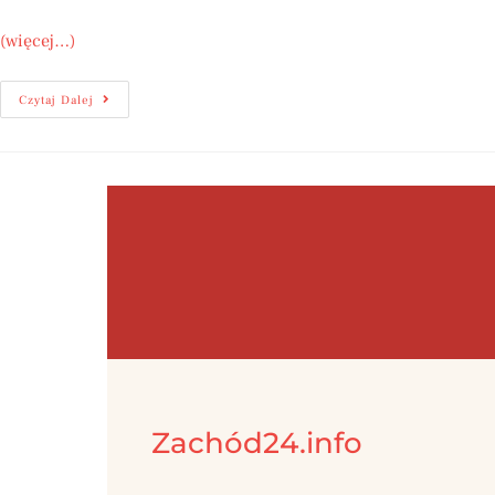
(więcej…)
Czytaj Dalej
Zachód24.info