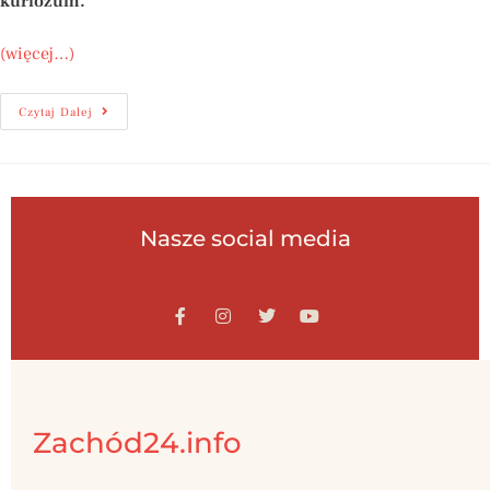
kuriozum.
(więcej…)
Czytaj Dalej
Nasze social media
Zachód24.info