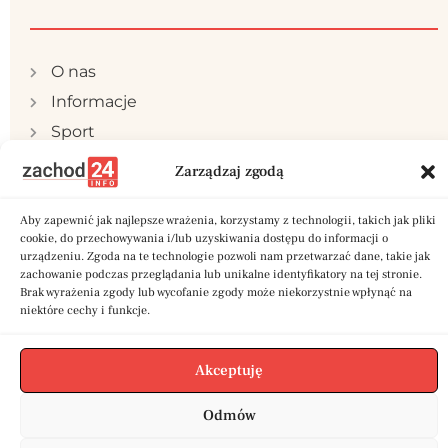
O nas
Informacje
Sport
Publicystyka
Zarządzaj zgodą
Samorząd
Polityka prywatności
Aby zapewnić jak najlepsze wrażenia, korzystamy z technologii, takich jak pliki
cookie, do przechowywania i/lub uzyskiwania dostępu do informacji o
Reklama
urządzeniu. Zgoda na te technologie pozwoli nam przetwarzać dane, takie jak
zachowanie podczas przeglądania lub unikalne identyfikatory na tej stronie.
Kontakt
Brak wyrażenia zgody lub wycofanie zgody może niekorzystnie wpłynąć na
niektóre cechy i funkcje.
Akceptuję
Copyright © 2024 zachod24.info | Stworzone w
Odmów
ramach projektu
A
twi.pl