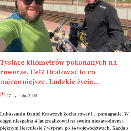
Tysiące kilometrów pokonanych na
rowerze. Cel? Uratować to co
najcenniejsze. Ludzkie życie…
17 stycznia, 2025
Lubuszanin Daniel Krawczyk kocha rower i… pomaganie. W
ciągu niespełna 4 lat zrealizował na swoim niezawodnym i
pięknym Herculesie 7 wypraw po 14 województwach. Każda z