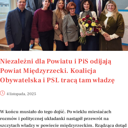
Niezależni dla Powiatu i PiS odijają
Powiat Międzyrzecki. Koalicja
Obywatelska i PSL tracą tam władzę
4 listopada, 2025
W końcu musiało do tego dojść. Po wieklu miesiaćach
rozmów i politycznej układanki nastąpił przewrót na
szczytach władzy w powiecie międzyrzeckim. Rządząca dotąd