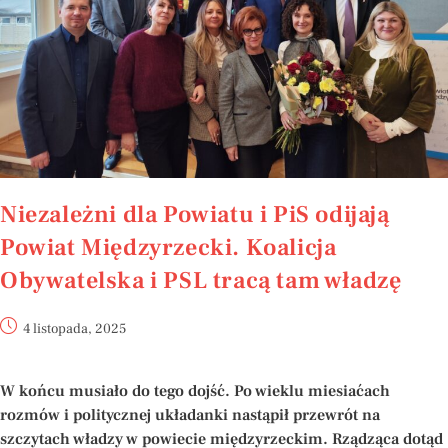
Niezależni dla Powiatu i PiS odijają
Powiat Międzyrzecki. Koalicja
Obywatelska i PSL tracą tam władzę
4 listopada, 2025
W końcu musiało do tego dojść. Po wieklu miesiaćach
rozmów i politycznej układanki nastąpił przewrót na
szczytach władzy w powiecie międzyrzeckim. Rządząca dotąd