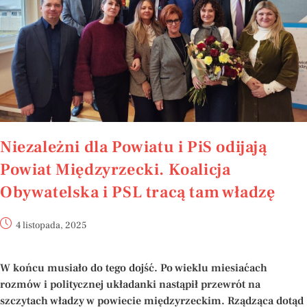
Niezależni dla Powiatu i PiS odijają
Powiat Międzyrzecki. Koalicja
Obywatelska i PSL tracą tam władzę
4 listopada, 2025
W końcu musiało do tego dojść. Po wieklu miesiaćach
rozmów i politycznej układanki nastąpił przewrót na
szczytach władzy w powiecie międzyrzeckim. Rządząca dotąd