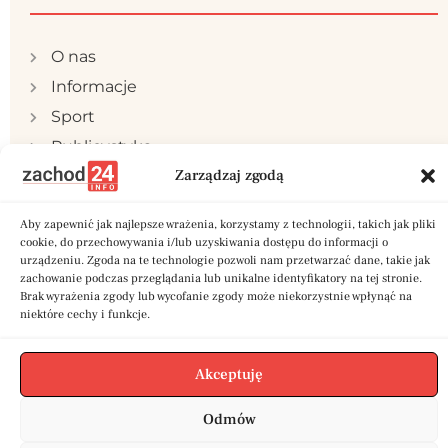
O nas
Informacje
Sport
Publicystyka
Zarządzaj zgodą
Samorząd
Polityka prywatności
Aby zapewnić jak najlepsze wrażenia, korzystamy z technologii, takich jak pliki
Reklama
cookie, do przechowywania i/lub uzyskiwania dostępu do informacji o
urządzeniu. Zgoda na te technologie pozwoli nam przetwarzać dane, takie jak
Kontakt
zachowanie podczas przeglądania lub unikalne identyfikatory na tej stronie.
Brak wyrażenia zgody lub wycofanie zgody może niekorzystnie wpłynąć na
niektóre cechy i funkcje.
Akceptuję
Copyright © 2024 zachod24.info | Stworzone w
ramach projektu
A
twi.pl
Odmów