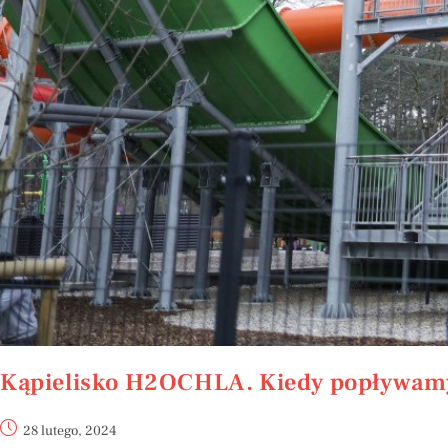
Kąpielisko H2OCHLA. Kiedy popływam
28 lutego, 2024