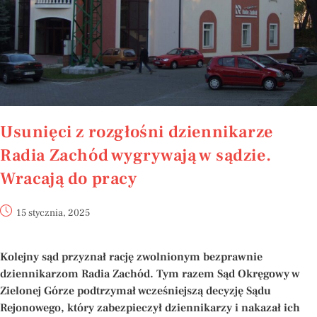
Usunięci z rozgłośni dziennikarze
Radia Zachód wygrywają w sądzie.
Wracają do pracy
15 stycznia, 2025
Kolejny sąd przyznał rację zwolnionym bezprawn
ie
dziennikarzom
R
adia
Z
achód. Tym razem Sąd Okręgowy w
Zielonej Górze podtrzymał wcześniejszą decyzję Sądu
Rejonowego, który zabezpieczył dziennikarzy i nakazał ich