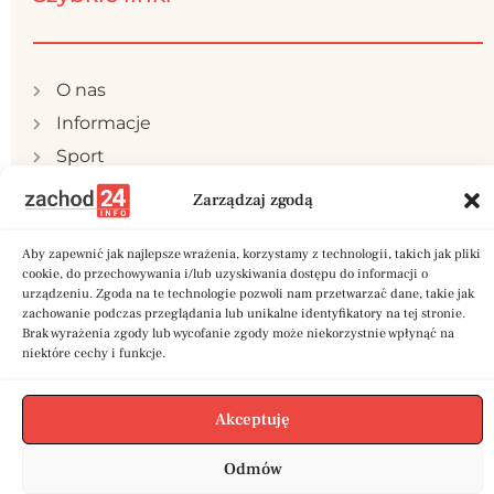
O nas
Informacje
Sport
Publicystyka
Zarządzaj zgodą
Samorząd
Polityka prywatności
Aby zapewnić jak najlepsze wrażenia, korzystamy z technologii, takich jak pliki
cookie, do przechowywania i/lub uzyskiwania dostępu do informacji o
Reklama
urządzeniu. Zgoda na te technologie pozwoli nam przetwarzać dane, takie jak
zachowanie podczas przeglądania lub unikalne identyfikatory na tej stronie.
Kontakt
Brak wyrażenia zgody lub wycofanie zgody może niekorzystnie wpłynąć na
niektóre cechy i funkcje.
Akceptuję
Copyright © 2024 zachod24.info | Stworzone w
Odmów
ramach projektu
A
twi.pl