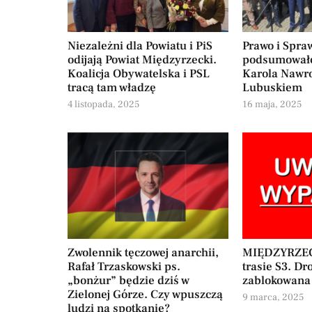
Niezależni dla Powiatu i PiS
Prawo i Spra
odijają Powiat Międzyrzecki.
podsumował
Koalicja Obywatelska i PSL
Karola Nawr
tracą tam władzę
Lubuskiem
4 listopada, 2025
16 maja, 2025
Zwolennik tęczowej anarchii,
MIĘDZYRZEC
Rafał Trzaskowski ps.
trasie S3. Dr
„bonżur” będzie dziś w
zablokowana
Zielonej Górze. Czy wpuszczą
9 marca, 2025
ludzi na spotkanie?