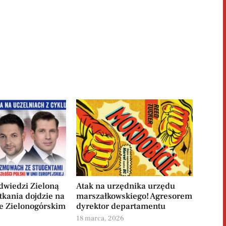
odwiedzi Zieloną
Atak na urzędnika urzędu
tkania dojdzie na
marszałkowskiego! Agresorem
e Zielonogórskim
dyrektor departamentu
6
18 marca, 2026