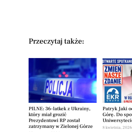
Przeczytaj także:
PILNE: 36-latkek z Ukrainy,
Patryk Jaki 
który miał grozić
Górę. Do spo
Prezydentowi RP został
Uniwersyteci
zatrzymany w Zielonej Górze
8 kwietnia, 202