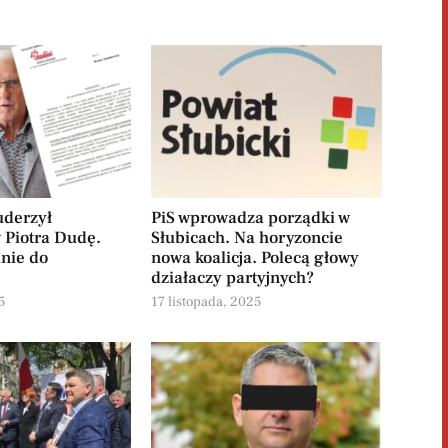
uderzył
PiS wprowadza porządki w
 Piotra Dudę.
Słubicach. Na horyzoncie
nie do
nowa koalicja. Polecą głowy
działaczy partyjnych?
5
17 listopada, 2025