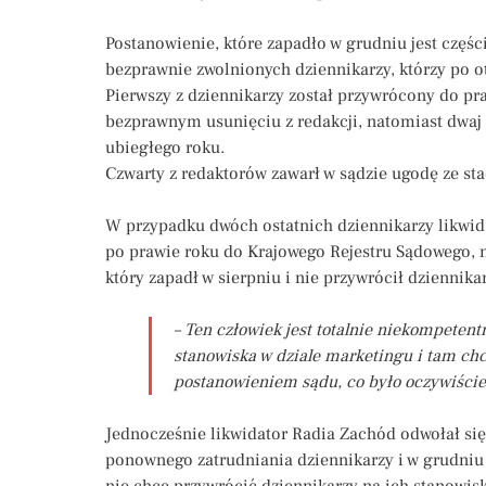
Postanowienie, które zapadło w grudniu jest częś
bezprawnie zwolnionych dziennikarzy, którzy po 
Pierwszy z dziennikarzy został przywrócony do pra
bezprawnym usunięciu z redakcji, natomiast dwaj 
ubiegłego roku.
Czwarty z redaktorów zawarł w sądzie ugodę ze st
W przypadku dwóch ostatnich dziennikarzy likwid
po prawie roku do Krajowego Rejestru Sądowego, n
który zapadł w sierpniu i nie przywrócił dziennik
– Ten człowiek jest totalnie niekompeten
stanowiska w dziale marketingu i tam ch
postanowieniem sądu, co było oczywiście 
Jednocześnie likwidator Radia Zachód odwołał si
ponownego zatrudniania dziennikarzy i w grudniu
nie chce przywrócić dziennikarzy na ich stanowisk