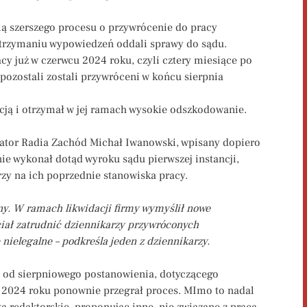
cią szerszego procesu o przywrócenie do pracy
otrzymaniu wypowiedzeń oddali sprawy do sądu.
cy już w czerwcu 2024 roku, czyli cztery miesiące po
pozostali zostali przywróceni w końcu sierpnia
acją i otrzymał w jej ramach wysokie odszkodowanie.
ator Radia Zachód Michał Iwanowski, wpisany dopiero
ie wykonał dotąd wyroku sądu pierwszej instancji,
arzy na ich poprzednie stanowiska pracy.
tny. W ramach likwidacji firmy wymyślił nowe
ciał zatrudnić dziennikarzy przywróconych
nielegalne – podkreśla jeden z dziennikarzy.
ę od sierpniowego postanowienia, dotyczącego
 2024 roku ponownie przegrał proces. MImo to nadal
a redaktorskie, proponując inne, nie związane z pracą