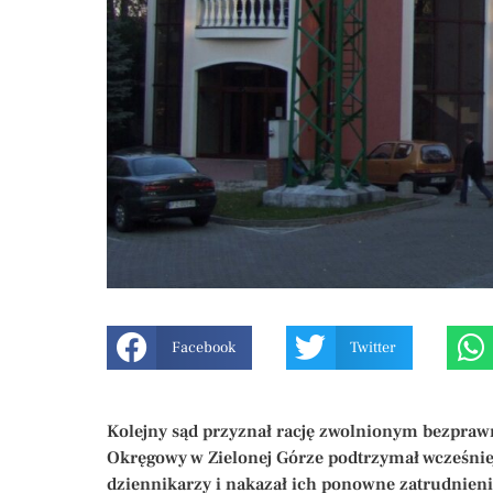
Facebook
Twitter
Kolejny sąd przyznał rację zwolnionym bezpraw
Okręgowy w Zielonej Górze podtrzymał wcześniej
dziennikarzy i nakazał ich ponowne zatrudnieni