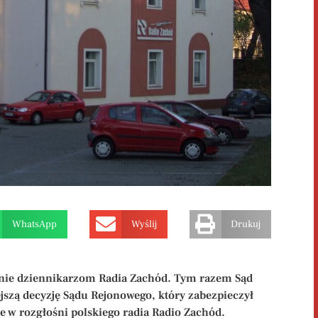
WhatsApp
Wyślij
Drukuj
n
ie
dziennikarzom
R
adia
Z
achód. Tym razem Sąd
szą decyzję Sądu Rejonowego, który zabezpieczył
e w rozgłośni polskiego radia Radio Zachód.