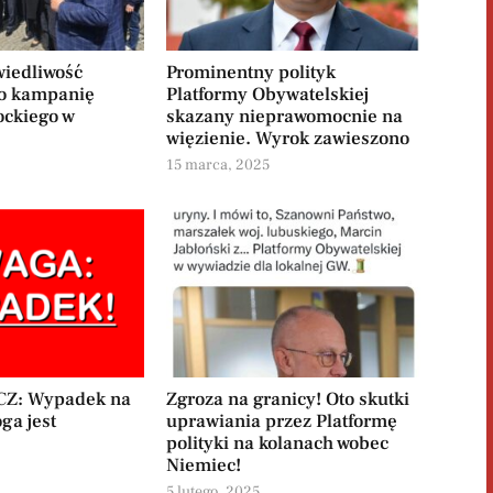
wiedliwość
Prominentny polityk
o kampanię
Platformy Obywatelskiej
ockiego w
skazany nieprawomocnie na
więzienie. Wyrok zawieszono
15 marca, 2025
Z: Wypadek na
Zgroza na granicy! Oto skutki
oga jest
uprawiania przez Platformę
polityki na kolanach wobec
Niemiec!
5 lutego, 2025