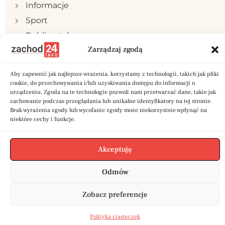
Informacje
Sport
Publicystyka
Zarządzaj zgodą
Samorząd
Polityka prywatności
Aby zapewnić jak najlepsze wrażenia, korzystamy z technologii, takich jak pliki
Reklama
cookie, do przechowywania i/lub uzyskiwania dostępu do informacji o
urządzeniu. Zgoda na te technologie pozwoli nam przetwarzać dane, takie jak
Kontakt
zachowanie podczas przeglądania lub unikalne identyfikatory na tej stronie.
Brak wyrażenia zgody lub wycofanie zgody może niekorzystnie wpłynąć na
niektóre cechy i funkcje.
Akceptuję
Copyright © 2024 zachod24.info | Stworzone w
ramach projektu
A
twi.pl
Odmów
Zobacz preferencje
Polityka ciasteczek