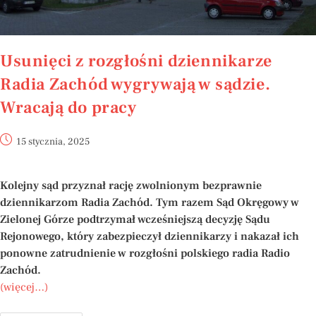
Usunięci z rozgłośni dziennikarze
Radia Zachód wygrywają w sądzie.
Wracają do pracy
15 stycznia, 2025
Kolejny sąd przyznał rację zwolnionym bezprawn
ie
dziennikarzom
R
adia
Z
achód. Tym razem Sąd Okręgowy w
Zielonej Górze podtrzymał wcześniejszą decyzję Sądu
Rejonowego, który zabezpieczył dziennikarzy i nakazał ich
ponowne zatrudnienie w rozgłośni polskiego radia Radio
Zachód.
(więcej…)