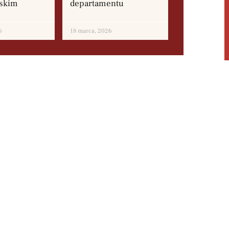
rskim
departamentu
6
18 marca, 2026