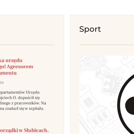
Sport
ka urzędu
go! Agresorem
tamentu
026
departamentów Urzędu
ciech O. dopuścił się
dnego z pracowników. Na
a znalazł się w szpitalu.
orządki w Słubicach.