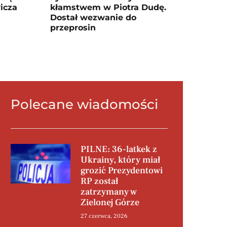
icza
kłamstwem w Piotra Dudę.
Dostał wezwanie do
przeprosin
Polecane wiadomości
PILNE: 36-latkek z
Ukrainy, który miał
grozić Prezydentowi
RP został
zatrzymany w
Zielonej Górze
27 czerwca, 2026