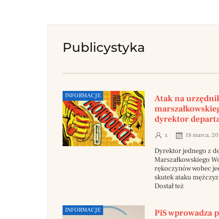
Publicystyka
INFORMACJE
Atak na urzędni
marszałkowskie
dyrektor depar
x
18 marca, 2
Dyrektor jednego z 
Marszałkowskiego Woj
rękoczynów wobec je
skutek ataku mężczyzn
Dostał też
INFORMACJE
PiS wprowadza p