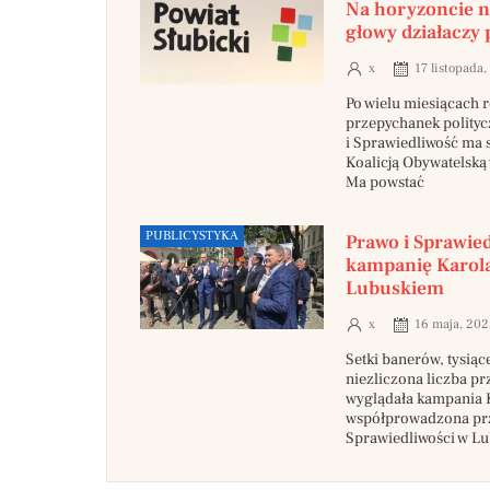
Na horyzoncie no
głowy działaczy 
x
17 listopada,
Po wielu miesiącach 
przepychanek polityc
i Sprawiedliwość ma 
Koalicją Obywatelską 
Ma powstać
PUBLICYSTYKA
Prawo i Sprawi
kampanię Karol
Lubuskiem
x
16 maja, 202
Setki banerów, tysiące
niezliczona liczba p
wyglądała kampania 
współprowadzona prz
Sprawiedliwości w Lu