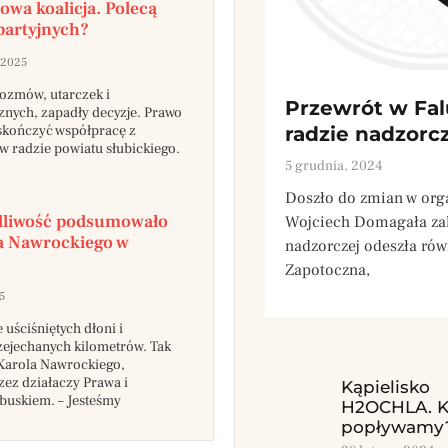
wa koalicja. Polecą
partyjnych?
 2025
rozmów, utarczek i
Przewrót w Fal
znych, zapadły decyzje. Prawo
skończyć współpracę z
radzie nadzorc
w radzie powiatu słubickiego.
5 grudnia, 2024
Doszło do zmian w org
edliwość podsumowało
Wojciech Domagała zako
a Nawrockiego w
nadzorczej odeszła rów
Zapotoczna,
5
 uściśniętych dłoni i
rzejechanych kilometrów. Tak
Karola Nawrockiego,
ez działaczy Prawa i
Kąpielisko
buskiem. – Jesteśmy
H2OCHLA. K
popływamy