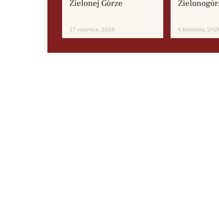
Zielonej Górze
Zielonogó
27 czerwca, 2026
8 kwietnia, 202