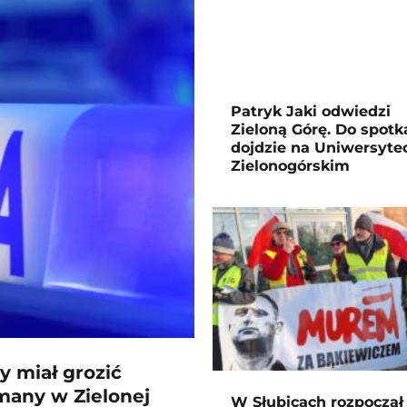
Patryk Jaki odwiedzi
Zieloną Górę. Do spotk
dojdzie na Uniwersyte
Zielonogórskim
y miał grozić
many w Zielonej
W Słubicach rozpoczął 