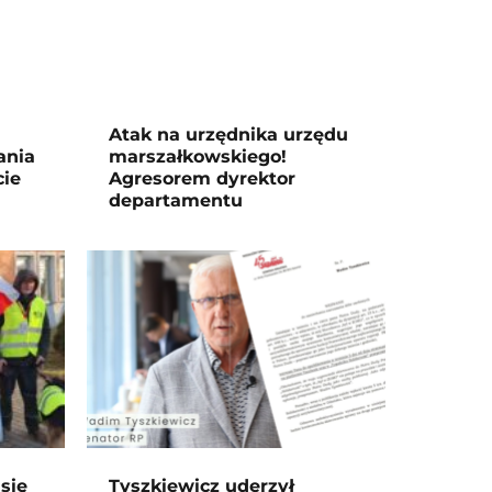
Atak na urzędnika urzędu
ania
marszałkowskiego!
cie
Agresorem dyrektor
departamentu
się
Tyszkiewicz uderzył