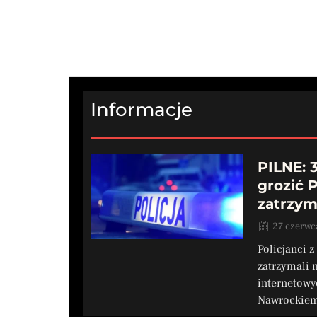
Informacje
PILNE: 3
grozić 
zatrzym
27 czerwc
Policjanci 
zatrzymali 
internetowy
Nawrockiem