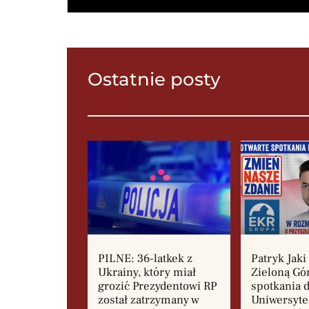
Ostatnie posty
PILNE: 36-latkek z
Patryk Jaki
Ukrainy, który miał
Zieloną Gó
grozić Prezydentowi RP
spotkania d
został zatrzymany w
Uniwersyte