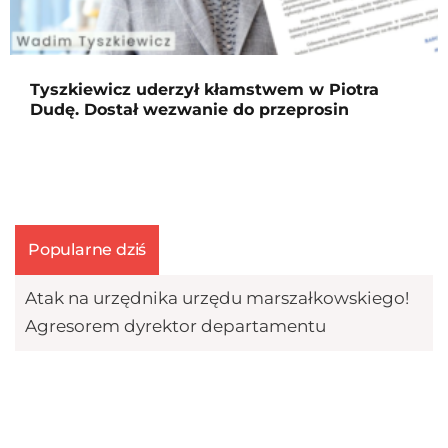
Tyszkiewicz uderzył kłamstwem w Piotra
Dudę. Dostał wezwanie do przeprosin
Popularne dziś
W Słubicach rozpoczął się proces Roberta
Bąkiewicza