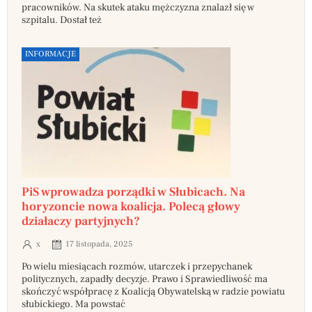
pracowników. Na skutek ataku mężczyzna znalazł się w
szpitalu. Dostał też
INFORMACJE
PiS wprowadza porządki w Słubicach. Na
horyzoncie nowa koalicja. Polecą głowy
działaczy partyjnych?
x
17 listopada, 2025
Po wielu miesiącach rozmów, utarczek i przepychanek
politycznych, zapadły decyzje. Prawo i Sprawiedliwość ma
skończyć współpracę z Koalicją Obywatelską w radzie powiatu
słubickiego. Ma powstać