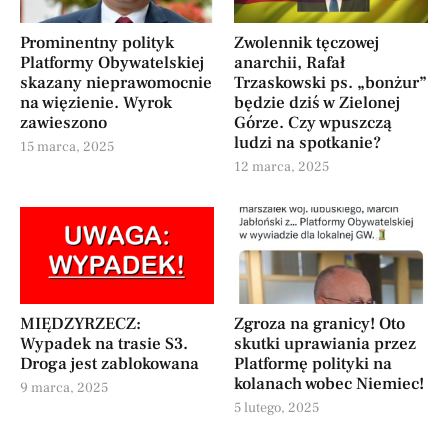
Prominentny polityk
Zwolennik tęczowej
Platformy Obywatelskiej
anarchii, Rafał
skazany nieprawomocnie
Trzaskowski ps. „bonżur”
na więzienie. Wyrok
będzie dziś w Zielonej
zawieszono
Górze. Czy wpuszczą
ludzi na spotkanie?
15 marca, 2025
12 marca, 2025
MIĘDZYRZECZ:
Zgroza na granicy! Oto
Wypadek na trasie S3.
skutki uprawiania przez
Droga jest zablokowana
Platformę polityki na
kolanach wobec Niemiec!
9 marca, 2025
5 lutego, 2025