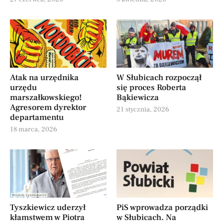
Atak na urzędnika
W Słubicach rozpoczął
urzędu
się proces Roberta
marszałkowskiego!
Bąkiewicza
Agresorem dyrektor
21 stycznia, 2026
departamentu
18 marca, 2026
Tyszkiewicz uderzył
PiS wprowadza porządki
kłamstwem w Piotra
w Słubicach. Na