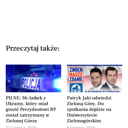
Przeczytaj także:
PILNE: 36-latkek z
Patryk Jaki odwiedzi
Ukrainy, który miał
Zieloną Górę. Do
grozić Prezydentowi RP
spotkania dojdzie na
został zatrzymany w
Uniwersytecie
Zielonej Górze
Zielonogórskim
27 czerwca, 2026
8 kwietnia, 2026