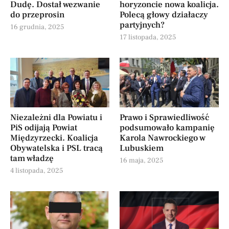
Dudę. Dostał wezwanie
horyzoncie nowa koalicja.
do przeprosin
Polecą głowy działaczy
partyjnych?
16 grudnia, 2025
17 listopada, 2025
Niezależni dla Powiatu i
Prawo i Sprawiedliwość
PiS odijają Powiat
podsumowało kampanię
Międzyrzecki. Koalicja
Karola Nawrockiego w
Obywatelska i PSL tracą
Lubuskiem
tam władzę
16 maja, 2025
4 listopada, 2025