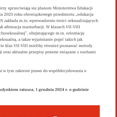
órzy sprzeciwiają się planom Ministerstwa Edukacji
ia 2025 roku obowiązkowego przedmiotu „edukacja
EN zakłada m.in. wprowadzenie treści seksualizujących
jak afirmacja masturbacji. W klasach VII-VIII
choseksualnej”, obejmującego m.in. orientację
ksualną, a także wyjaśnianie pojęć takich jak
owie klas VII-VIII mieliby również poznawać metody
cji oraz aktualne przepisy prawne związane z osobami
 w tym zakresie prawo do współdecydowania o
udynkiem ratusza, 1 grudnia 2024 r. o godzinie