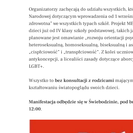
Organizatorzy zachęcają do udziału wszystkich, kt
Narodowej dotyczącym wprowadzenia od 1 wrześn
zdrowotna” we wszystkich typach szkół. Projekt M
dzieci już od IV klasy szkoły podstawowej, takich 
planowane jest omawianie „rozwoju orientacji psy
heteroseksualną, homoseksualną, biseksualną i ase
„cispłciowość” i „transpłciowość”. Z kolei uczni
antykoncepcji, a licealiści zasady dotyczące abor
LGBT+.
Wszystko to
bez konsultacji z rodzicami
mającymi
kształtowaniu światopoglądu swoich dzieci.
Manifestacja odbędzie się w Świebodzinie, pod b
12:00
.