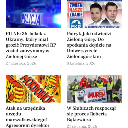
PILNE: 36-latkek z
Patryk Jaki odwiedzi
Ukrainy, który miał
Zieloną Górę. Do
grozić Prezydentowi RP
spotkania dojdzie na
został zatrzymany w
Uniwersytecie
Zielonej Górze
Zielonogórskim
27 czerwca, 2026
8 kwietnia, 2026
Atak na urzędnika
W Słubicach rozpoczął
urzędu
się proces Roberta
marszałkowskiego!
Bąkiewicza
Agresorem dyrektor
21 stycznia, 2026