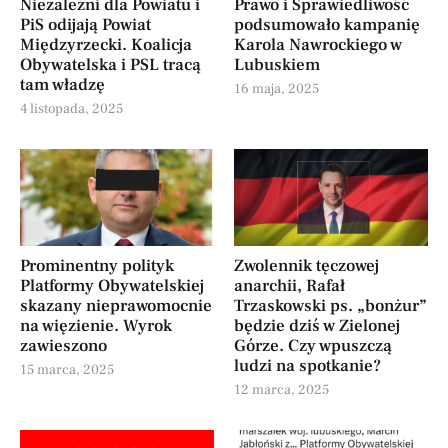
Niezależni dla Powiatu i
Prawo i Sprawiedliwość
PiS odijają Powiat
podsumowało kampanię
Międzyrzecki. Koalicja
Karola Nawrockiego w
Obywatelska i PSL tracą
Lubuskiem
tam władzę
16 maja, 2025
4 listopada, 2025
Prominentny polityk
Zwolennik tęczowej
Platformy Obywatelskiej
anarchii, Rafał
skazany nieprawomocnie
Trzaskowski ps. „bonżur”
na więzienie. Wyrok
będzie dziś w Zielonej
zawieszono
Górze. Czy wpuszczą
ludzi na spotkanie?
15 marca, 2025
12 marca, 2025