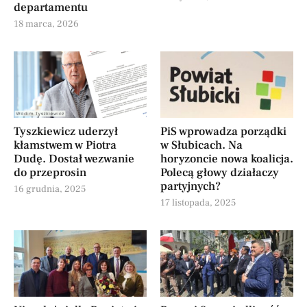
departamentu
18 marca, 2026
Tyszkiewicz uderzył
PiS wprowadza porządki
kłamstwem w Piotra
w Słubicach. Na
Dudę. Dostał wezwanie
horyzoncie nowa koalicja.
do przeprosin
Polecą głowy działaczy
partyjnych?
16 grudnia, 2025
17 listopada, 2025